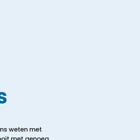
s
eens weten met
nooit met genoeg.