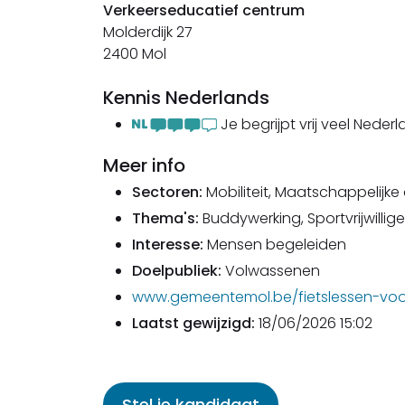
Verkeerseducatief centrum
Molderdijk 27
2400 Mol
Kennis Nederlands
Je begrijpt vrij veel Nederl
Meer info
Sectoren:
Mobiliteit, Maatschappelijke
Thema's:
Buddywerking, Sportvrijwilliger
Interesse:
Mensen begeleiden
Doelpubliek:
Volwassenen
www.gemeentemol.be/fietslessen-vo
Laatst gewijzigd:
18/06/2026 15:02
Stel je kandidaat