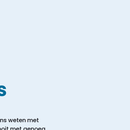
s
eens weten met
nooit met genoeg.