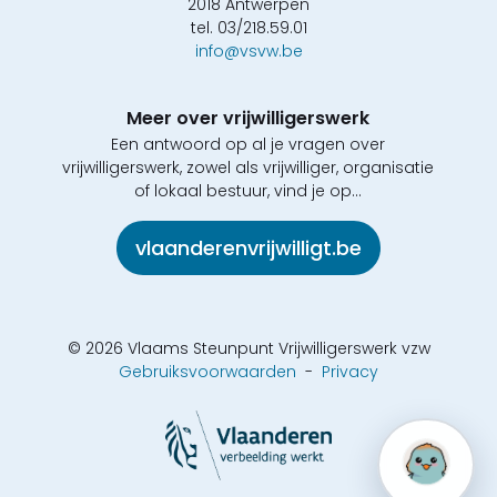
2018 Antwerpen
tel. 03/218.59.01
info@vsvw.be
Meer over vrijwilligerswerk
Een antwoord op al je vragen over
vrijwilligerswerk, zowel als vrijwilliger, organisatie
of lokaal bestuur, vind je op...
vlaanderenvrijwilligt.be
© 2026 Vlaams Steunpunt Vrijwilligerswerk vzw
Gebruiksvoorwaarden
-
Privacy
Vraag