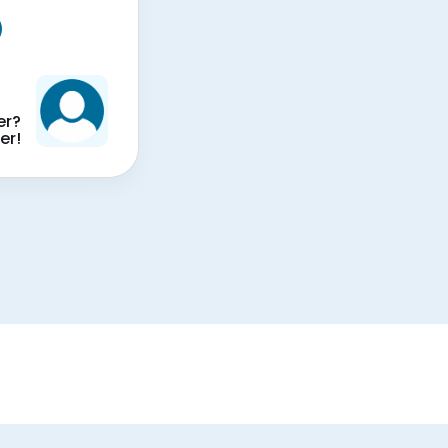
er?
er!